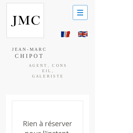
J E A N - M A R C
C H I P O T
A G E N T , C O N S
E I L ,
G A L E R I S T E
Rien à réserver