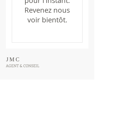
pour l'instant.
Revenez nous
voir bientôt.
JMC
AGENT & CONSEIL
06440 Peille &
RCS/RSAC Nice
509 505 574
34210 Minerve
TVA n° FR46
509505574
France
EORI n° FR50950557400038
Tel. :
09 72 12 88 46
Mob:
06 82 12 37 70
jm@chipot.fr
E-mail.: